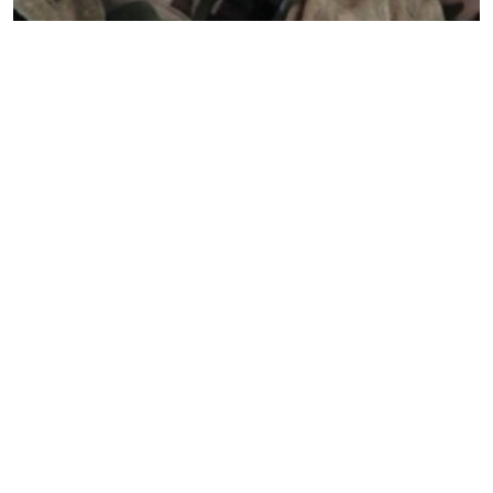
Дата публікації
11.01.2024
Дві історії, які показують ставлення до захисників. В
одному випадку до живих, в іншому до мертвих. Люди,
про яких йдеться, живуть у Кривому Розі.
Read More