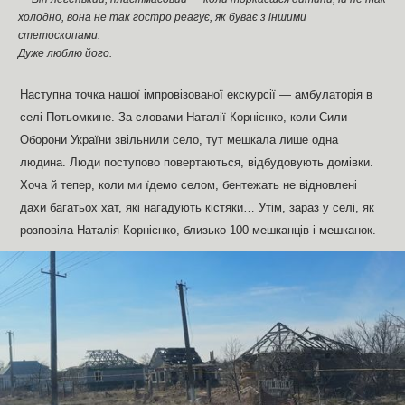
холодно, вона не так гостро реагує, як буває з іншими
стетоскопами.
Дуже люблю його.
Наступна точка нашої імпровізованої екскурсії — амбулаторія в
селі Потьомкине. За словами Наталії Корнієнко, коли Сили
Оборони України звільнили село, тут мешкала лише одна
людина. Люди поступово повертаються, відбудовують домівки.
Хоча й тепер, коли ми їдемо селом, бентежать не відновлені
дахи багатьох хат, які нагадують кістяки… Утім, зараз у селі, як
розповіла Наталія Корнієнко, близько 100 мешканців і мешканок.