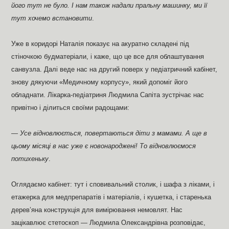
його тут не було. І нам також надали пральну машинку, ми її
тут хочемо встановити
.
Уже в коридорі Наталія показує на акуратно складені під
стіночкою будматеріали, і каже, що це все для облаштування
санвузла. Далі веде нас на другий поверх у педіатричний кабінет,
знову дякуючи «Медичному корпусу», який допоміг його
обладнати. Лікарка-педіатриня Людмила Сапіта зустрічає нас
привітно і ділиться своїми радощами:
—
Усе відновлюється, повертаються діти з мамами. А ще в
цьому місяці в нас уже є новонароджені! То відновлюємося
потихеньку
.
Оглядаємо кабінет: тут і сповивальний столик, і шафа з ліками, і
етажерка для медпрепаратів і матеріалів, і кушетка, і старенька
дерев’яна конструкція для вимірювання немовлят. Нас
зацікавлює стетоскоп — Людмила Олександрівна розповідає,