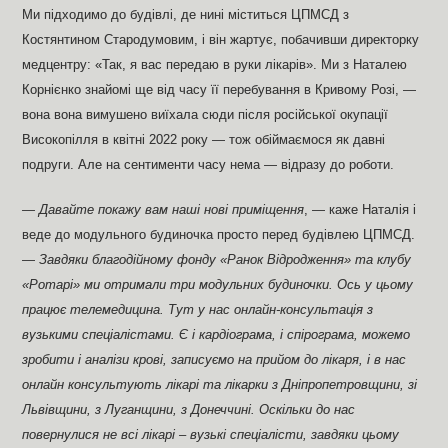
Ми підходимо до будівлі, де нині міститься ЦПМСД з
Костянтином Стародумовим, і він жартує, побачивши директорку
медцентру: «Так, я вас передаю в руки лікарів». Ми з Наталею
Корнієнко знайомі ще від часу її перебування в Кривому Розі, —
вона вона вимушено виїхала сюди після російської окупації
Високопілля в квітні 2022 року — тож обіймаємося як давні
подруги. Але на сентименти часу нема — відразу до роботи.
— Давайте покажу вам наші нові приміщення
, — каже Наталія і
веде до модульного будиночка просто перед будівлею ЦПМСД.
—
Завдяки благодійному фонду «Ранок Відродження» та клубу
«Ротарі» ми отримали три модульних будиночки. Ось у цьому
працює телемедицина. Тут у нас онлайн-консультація з
вузькими спеціалістами. Є і кардіограма, і спірограма, можемо
зробити і аналізи крові, записуємо на прийом до лікаря, і в нас
онлайн консультують лікарі та лікарки з Дніпропетровщини, зі
Львівщини, з Луганщини, з Донеччині. Оскільки до нас
повернулися не всі лікарі – вузькі спеціалісти, завдяки цьому