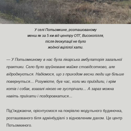
У селі Потьомкине, розташованому
менш як за 5 км від центру ОТГ, Високопілля,
після деокупації не було
жодної вцілілої хати.
— У Потьомкиному в нас була лікарська амбулаторія загальної
практики. Село було зруйноване майже стовідсотково, але
відроджується. Надіємося, що з приходом весни люди ще більше
повернуться… Розумієте, був час, коли ми приїздили, і крім
котів і собак, взагалі нікого не зустрічали… А зараз можна
навіть приїхати і поздоровкатися…
Під’їжджаючи, орієнтуємося на покрівлю модульного будиночка,
розташованого біля адмінбудівлі з відновленим дахом. Це центр
Потьомкиного.