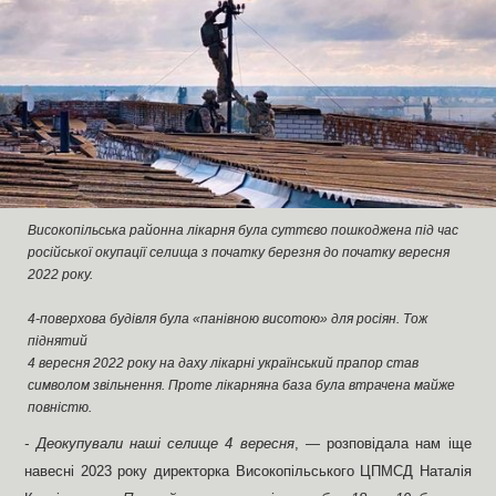
Високопільська районна лікарня була суттєво пошкоджена під час
російської окупації селища з початку березня до початку вересня
2022 року.
4-поверхова будівля була «панівною висотою» для росіян. Тож
піднятий
4 вересня 2022 року на даху лікарні український прапор став
символом звільнення. Проте лікарняна база була втрачена майже
повністю.
- Деокупували наші селище 4 вересня
, — розповідала нам іще
навесні 2023 року директорка Високопільського ЦПМСД Наталія