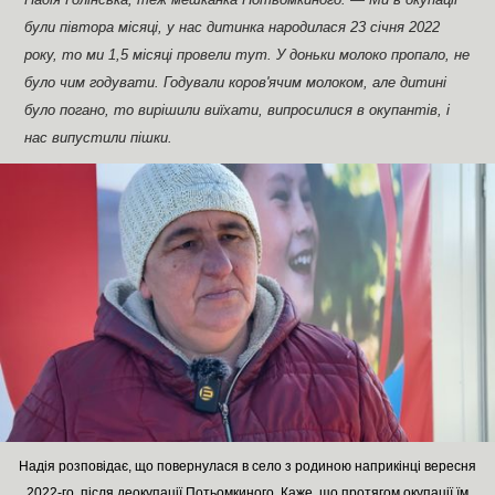
були півтора місяці, у нас дитинка народилася 23 січня 2022
року, то ми 1,5 місяці провели тут. У доньки молоко пропало, не
було чим годувати. Годували коров'ячим молоком, але дитині
було погано, то вирішили виїхати, випросилися в окупантів, і
нас випустили пішки.
Надія розповідає, що повернулася в село з родиною наприкінці вересня
2022-го, після деокупації Потьомкиного. Каже, що протягом окупації їм