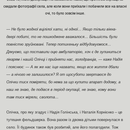
скидали фотографії села, але коли вони приїхали і побачили все на власні
очі, то було зовсім інше.
— Не було жодної вцілілої хати, ні одної… Якщо тільки вікна-
двері побиті, то не пошкоджене вважалося… Більшість були
повністю зруйновані. Тепер потихеньку відбудовуємося…
Дякуємо, що поставили оцю амбулаторію, хоч є де зупиниться
лікарям і нашій Олічці і прийняти нас, голодранців, — каже Надія
і пояснює: — А як же нас іще назвати, якщо все життя дбали
— а нічого не залишилося? Я от щосуботи звертаюся до
Олічки тиск поміряти, бо нема за що купити апарат додому, а
наш не знаю, де подівся в період окупації, не знаю, кому вони
там тиск міряли, сволота…
Олічка, про яку згадує і Надія Голінська, і Наталія Корнієнко – це
тутешня фельдшерка. Вона разом із двома дітьми повернулася в
село. Її будинок також був розбитий, але його полагодили. Тож