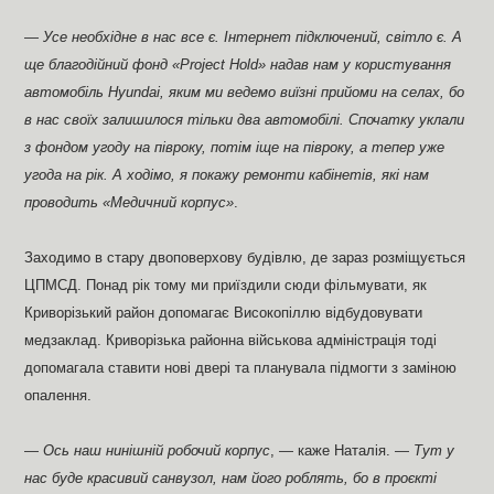
—
Усе необхідне в нас все є. Інтернет підключений, світло є. А
ще благодійний фонд «Project Hold» надав нам у користування
автомобіль Hyundai, яким ми ведемо виїзні прийоми на селах, бо
в нас своїх залишилося тільки два автомобілі. Спочатку уклали
з фондом угоду на півроку, потім іще на півроку, а тепер уже
угода на рік. А ходімо, я покажу ремонти кабінетів, які нам
проводить «Медичний корпус»
.
Заходимо в стару двоповерхову будівлю, де зараз розміщується
ЦПМСД. Понад рік тому ми приїздили сюди фільмувати, як
Криворізький район допомагає Високопіллю відбудовувати
медзаклад. Криворізька районна військова адміністрація тоді
допомагала ставити нові двері та планувала підмогти з заміною
опалення.
—
Ось наш нинішній робочий корпус
, — каже Наталія. —
Тут у
нас буде красивий санвузол, нам його роблять, бо в проєкті