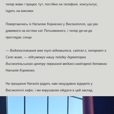
тепер живе і працює тут, постійно на телефоні, консультує,
їздить на виклики.
Повертаючись із Наталею Корнієнко у Високопілля, ще раз
дивимося на кістяки хат Потьомкиного, і тепер де-не-де
проглядає сонце.
— Водопостачання вже тут відновилося, світло є, інтернет є.
Село живе, — підсумовує нашу поїздку директорка
Високопільського центру первинної медико-санітарної допомоги
Наталія Корнієнко.
На прощання Наталія радить нам нещодавно відкрите у
Високопіллі кафе, і ми вирушаємо обідати в цей заклад.