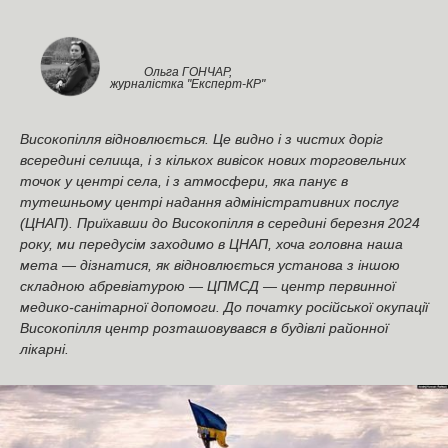
Ольга ГОНЧАР,
журналістка "Експерт-КР"
Високопілля відновлюється. Це видно і з чистих доріг
всередині селища, і з кількох вивісок нових торговельних
точок у центрі села, і з атмосфери, яка панує в
тутешньому центрі надання адміністративних послуг
(ЦНАП). Приїхавши до Високопілля в середині березня 2024
року, ми передусім заходимо в ЦНАП, хоча головна наша
мета — дізнатися, як відновлюється установа з іншою
складною абревіатурою — ЦПМСД — центр первинної
медико-санітарної допомоги. До початку російської окупації
Високопілля центр розташовувався в будівлі районної
лікарні.