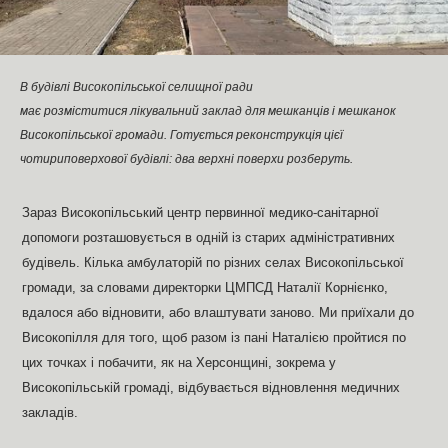
В будівлі Високопільської селищної ради
має розміститися лікувальний заклад для мешканців і мешканок
Високопільської громади. Готується реконструкція цієї
чотириповерхової будівлі: два верхні поверхи розберуть.
Зараз Високопільський центр первинної медико-санітарної
допомоги розташовується в одній із старих адміністративних
будівель. Кілька амбулаторій по різних селах Високопільської
громади, за словами директорки ЦМПСД Наталії Корнієнко,
вдалося або відновити, або влаштувати заново. Ми приїхали до
Високопілля для того, щоб разом із пані Наталією пройтися по
цих точках і побачити, як на Херсонщині, зокрема у
Високопільській громаді, відбувається відновлення медичних
закладів.