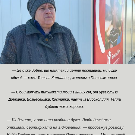
— Це дуже добре, що нам такий центр поставили, ми дуже
вдячні, — каже Тетяна Компанець, жителька Потьомкиного.
— Сюди можуть під'їжджати люди з інших сіл, от бувають із
Добрянки, Вознесенівки, Костирки, навіть із Високопілля. Тепла
будівля така, хороша.
— Як бачите, у нас село розбите дуже. Люди деякі вже
отримали сертифікати на відновлення, — продовжує розмову
Надія Голінська, теж мешканка Потьомкиного. — Ми в окупації