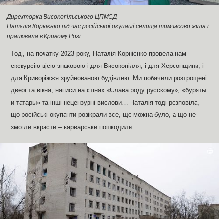
Директорка Високопільського ЦПМСД
Наталія Корнієнко під час російської окупації селища тимчасово жила і
працювала в Кривому Розі.
Тоді, на початку 2023 року, Наталія Корнієнко провела нам
екскурсію цією знаковою і для Високопілля, і для Херсонщини, і
для Криворіжжя зруйнованою будівлею. Ми побачили розтрощені
двері та вікна, написи на стінах «Слава роду русскому», «буряты
и татары» та інші нецензурні вислови… Наталія тоді розповіла,
що російські окупанти розікрали все, що можна було, а що не
змогли вкрасти – варварськи пошкодили.