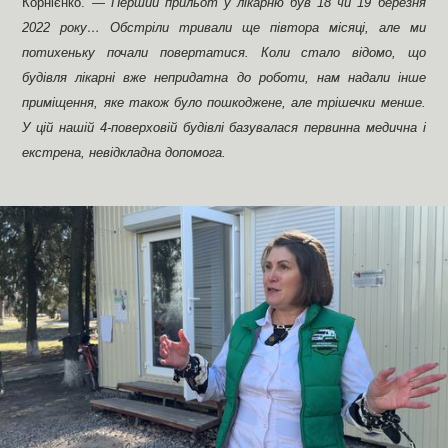
Корнієнко. —
Перший прильот у лікарню був 18 чи 19 березня
2022 року… Обстріли тривали ще півтора місяці, але ми
потихеньку почали повертатися. Коли стало відомо, що
будівля лікарні вже непридатна до роботи, нам надали інше
приміщення, яке також було пошкоджене, але трішечки менше.
У цій нашій 4-поверховій будівлі базувалася первинна медична і
екстрена, невідкладна допомога.