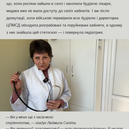
що, коли росіяни зайшли в село і захопили будівлю лікарні,
медики вже не мали доступу до своїх кабінетів. І аж після
деокупації, коли військові перевірили всю будівлю і директорка
ЦПМСД обходила розграбовані та поруйновані кабінети, в одному
з них знайшла цей стетоскоп — і повернула педіатрині.
— Він у мене ще з часів мого
студентства, — згадує Людмила Сапіта.
— Він легенький, пластмасовий — коли торкаєшся дитини, їй не так