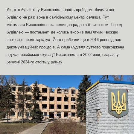
Усі, хто бувають у Високопіллі навіть проїздом, бачили цю
будівлю не раз: вона в самісінькому центрі селища. Тут
містилася Високопільська селищна рада та її виконком. Перед
будівлею — постамент, де колись височів пам’ятник «вождю
світового пролетаріату». Його прибрали ще в 2016 році під час
декомунізаційних процесів. А сама будівля суттєво пошкоджена
під час російської окупації Високопілля в 2022 році, і зараз, у
березні 2024-го стоїть у руїнах.