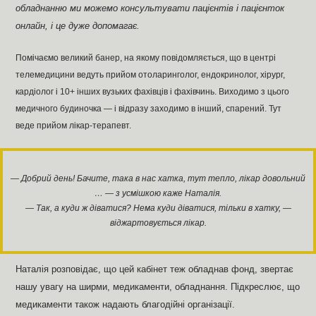
обладнанню ми можемо консультувати пацієнтів і пацієнток
онлайн, і це дуже допомагає.
Помічаємо великий банер, на якому повідомляється, що в центрі
телемедицини ведуть прийом отоларинголог, ендокринолог, хірург,
кардіолог і 10+ інших вузьких фахівців і фахівчинь. Виходимо з цього
медичного будиночка — і відразу заходимо в інший, спарений. Тут
веде прийом лікар-терапевт.
— Добрий день! Бачите, така в нас хатка, тут тепло, лікар довольний
… — з усмішкою каже Наталія.
— Так, а куди ж діватися? Нема куди діватися, тільки в хатку, —
віджартовується лікар.
Наталія розповідає, що цей кабінет теж обладнав фонд, звертає
нашу увагу на ширми, медикаменти, обладнання. Підкреслює, що
медикаменти також надають благодійні організації.