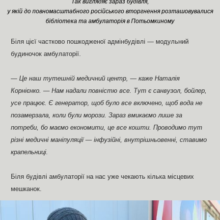
Так виглядяє зараз будівля,
у якій до повномасштабного російського вторгнення розташовувалися
бібліотека та амбулаторія в Потьомкиному
Біля цієї частково пошкодженої адмінбудівлі — модульний
будиночок амбулаторії.
— Це наш тутешній медичний центр, — каже Наталія
Корнієнко. — Нам надали повністю все. Тут є санвузол, бойлер,
усе працює. Є генератор, щоб було все включено, щоб вода не
позамерзала, коли були морози. Зараз вмикаємо лише за
потреби, бо маємо економити, це все кошти. Проводимо тут
різні медичні маніпуляції — інфузійні, внутрішньовенні, ставимо
крапельниці.
Біля будівлі амбулаторії на нас уже чекають кілька місцевих
мешканок.