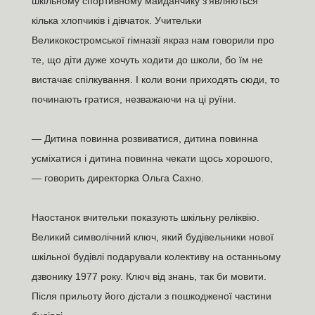
шкільному спортивному майданчику з’являються
кілька хлопчиків і дівчаток. Учительки
Великокостромської гімназії якраз нам говорили про
те, що діти дуже хочуть ходити до школи, бо їм не
вистачає спілкування. І коли вони приходять сюди, то
починають гратися, незважаючи на ці руїни.
— Дитина повинна розвиватися, дитина повинна
усміхатися і дитина повинна чекати щось хорошого,
— говорить директорка Ольга Сахно.
Наостанок вчительки показують шкільну реліквію.
Великий символічний ключ, який будівельники нової
шкільної будівлі подарували колективу на останньому
дзвонику 1977 року. Ключ від знань, так би мовити.
Після прильоту його дістали з пошкодженої частини