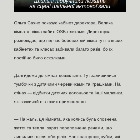
Шкільні підручники лежать
на сцені шкільної актової зали
Ольга Сахно показує кабінет директора. Велика
кімната, вікна забиті OSB-плитами. Директорка
розповідає, що під час бойових дій вікна тут і в інших
кабінетах та класах забивали багато разів, бо їх
постійно било осколками.
Далі йдемо до кімнат дошкільнят. Тут залишилися
тумбочки з дитячими черевичками та іграшками. На
стінах — відбитки дитячих долоньок та інші малюнки,
які зазвичай є в таких приміщеннях.
— На жаль, ця кімната, яка колись була сповнена
життя та тепла, зараз переповнена речами, що
лишилися після обстрілів. Наші нагороди, кубки, які