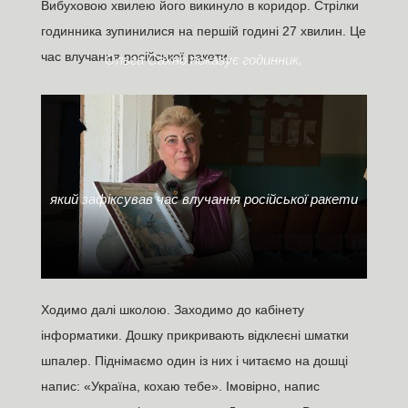
Вибуховою хвилею його викинуло в коридор. Стрілки
годинника зупинилися на першій годині 27 хвилин. Це
час влучання російської ракети.
Ольга Сахно показує годинник,
який зафіксував час влучання російської ракети
Ходимо далі школою. Заходимо до кабінету
інформатики. Дошку прикривають відклеєні шматки
шпалер. Піднімаємо один із них і читаємо на дошці
напис: «Україна, кохаю тебе». Імовірно, напис