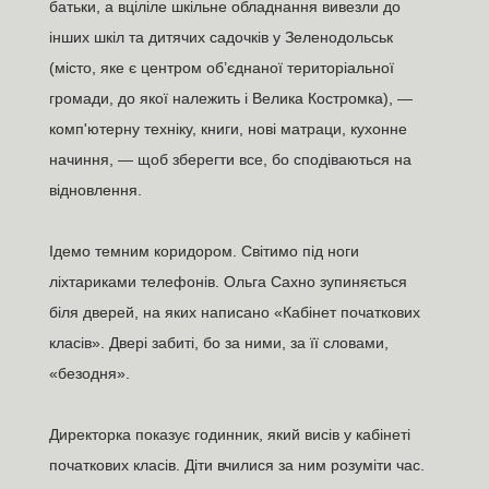
батьки, а вціліле шкільне обладнання вивезли до
інших шкіл та дитячих садочків у Зеленодольськ
(місто, яке є центром об’єднаної територіальної
громади, до якої належить і Велика Костромка), —
комп'ютерну техніку, книги, нові матраци, кухонне
начиння, — щоб зберегти все, бо сподіваються на
відновлення.
Ідемо темним коридором. Світимо під ноги
ліхтариками телефонів. Ольга Сахно зупиняється
біля дверей, на яких написано «Кабінет початкових
класів». Двері забиті, бо за ними, за її словами,
«безодня».
Директорка показує годинник, який висів у кабінеті
початкових класів. Діти вчилися за ним розуміти час.