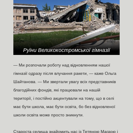
Руїни Великокостромської гімназії
— Ми розпочали роботу над відновленням нашої
гімназії одразу після влучання ракети, — каже Ольга
Шайтанова. — Ми звертали увагу всіх представників
благодійних фондів, які працювали на нашій
території, і постійно акцентували на тому, що в селі
має бути школа, має бути освіта, бо без відновленої
школи освіта може просто зникнути.
Староста селища знайомить нас із Тетяною Магдою і