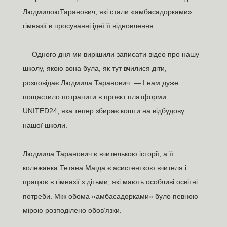
ЛюдмилоюТаранович, які стали «амбасадорками»
гімназії в просуванні ідеї її відновлення.
— Одного дня ми вирішили записати відео про нашу
школу, якою вона була, як тут вчилися діти, —
розповідає Людмила Таранович. — І нам дуже
пощастило потрапити в проєкт платформи
UNITED24, яка тепер збирає кошти на відбудову
нашої школи.
Людмила Таранович є вчителькою історії, а її
колежанка Тетяна Магда є асистенткою вчителя і
працює в гімназії з дітьми, які мають особливі освітні
потреби. Між обома «амбасадорками» було певною
мірою розподілено обов’язки.