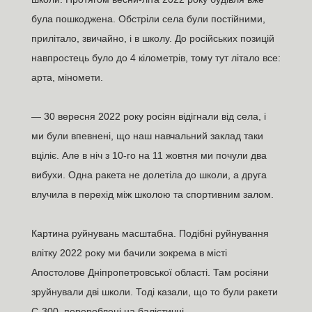
була пошкоджена. Обстріли села були постійними,
прилітало, звичайно, і в школу. До російських позицій
навпростець було до 4 кілометрів, тому тут літало все:
арта, міномети.
— 30 вересня 2022 року росіян відігнали від села, і
ми були впевнені, що наш навчальний заклад таки
вціліє. Але в ніч з 10-го на 11 жовтня ми почули два
вибухи. Одна ракета не долетіла до школи, а друга
влучила в перехід між школою та спортивним залом.
Картина руйнувань масштабна. Подібні руйнування
влітку 2022 року ми бачили зокрема в місті
Апостолове Дніпропетровської області. Там росіяни
зруйнували дві школи. Тоді казали, що то були ракети
С-300, перероблені на балістичні.