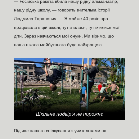
— Російська ракета вбила нашу рідну альма-матір,
нашу рідну школу, — говорить вчителька історії
Людмила Таранович. — Я майже 40 років про
працювала в цій школі, тут вчилася, тут вчилися мої
діти. Зараз навчаються мої онуки. Ми віримо, що
наша школа майбутнього буде найкращою.
Шкільне подвір'я не порожнє
Під час нашого спілкування з учительками на