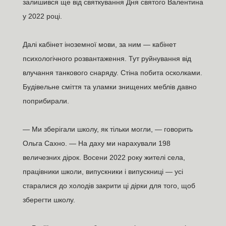
залишився ще від святкування Дня святого Валентина
у 2022 році.
Далі кабінет іноземної мови, за ним — кабінет
психологічного розвантаження. Тут руйнування від
влучання танкового снаряду. Стіна побита осколками.
Будівельне сміття та уламки знищених меблів давно
поприбирали.
— Ми зберігали школу, як тільки могли, — говорить
Ольга Сахно. — На даху ми нарахували 198
величезних дірок. Восени 2022 року жителі села,
працівники школи, випускники і випускниці — усі
старалися до холодів закрити ці дірки для того, щоб
зберегти школу.