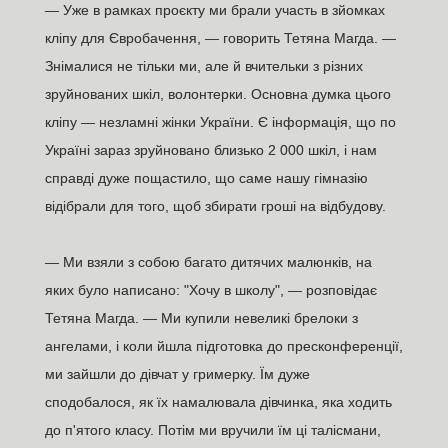
— Уже в рамках проєкту ми брали участь в зйомках
кліпу для Євробачення, — говорить Тетяна Магда. —
Знімалися не тільки ми, але й вчительки з різних
зруйнованих шкіл, волонтерки. Основна думка цього
кліпу — незламні жінки України. Є інформація, що по
Україні зараз зруйновано близько 2 000 шкіл, і нам
справді дуже пощастило, що саме нашу гімназію
відібрали для того, щоб збирати гроші на відбудову.
— Ми взяли з собою багато дитячих малюнків, на
яких було написано: "Хочу в школу", — розповідає
Тетяна Магда. — Ми купили невеликі брелоки з
ангелами, і коли йшла підготовка до пресконференції,
ми зайшли до дівчат у гримерку. Їм дуже
сподобалося, як їх намалювала дівчинка, яка ходить
до п'ятого класу. Потім ми вручили їм ці талісмани,