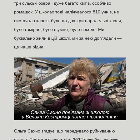
три сільські озера і дуже багато квітів, особливо
ромашок. У школах тоді налічувалося 810 учнів, не
вистачало класів, було по два-три паралельні класи,
було гамірно, було шумно, було весело. Ми
буквально жили в цій школі, ми за нею доглядали —
це наше рідне.
Ольга Сахно пов'язана зі школою
у Великій Костромці понад півстоліття
Ольга Сахно згадує, що передувало руйнуванню
школи. Протягом весни-літа 2022 року будівля вже