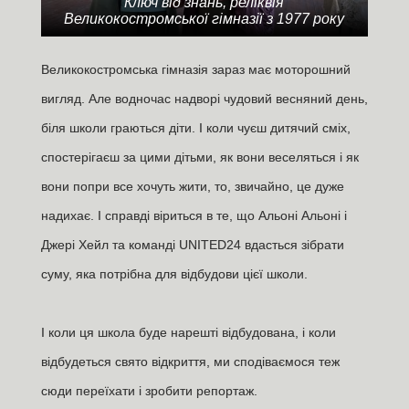
Ключ від знань, реліквія
Великокостромської гімназії з 1977 року
Великокостромська гімназія зараз має моторошний
вигляд. Але водночас надворі чудовий весняний день,
біля школи граються діти. І коли чуєш дитячий сміх,
спостерігаєш за цими дітьми, як вони веселяться і як
вони попри все хочуть жити, то, звичайно, це дуже
надихає. І справді віриться в те, що Альоні Альоні і
Джері Хейл та команді UNITED24 вдасться зібрати
суму, яка потрібна для відбудови цієї школи.
І коли ця школа буде нарешті відбудована, і коли
відбудеться свято відкриття, ми сподіваємося теж
сюди переїхати і зробити репортаж.