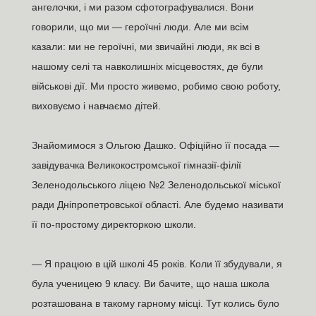
ангелочки, і ми разом сфотографувалися. Вони
говорили, що ми — героїчні люди. Але ми всім
казали: ми не героїчні, ми звичайні люди, як всі в
нашому селі та навколишніх місцевостях, де були
військові дії. Ми просто живемо, робимо свою роботу,
виховуємо і навчаємо дітей.
Знайомимося з Ольгою Дашко. Офіційно її посада —
завідувачка Великокостромської гімназії-філії
Зеленодольського ліцею №2 Зеленодольської міської
ради Дніпропетровської області. Але будемо називати
її по-простому директоркою школи.
— Я працюю в цій школі 45 років. Коли її збудували, я
була ученицею 9 класу. Ви бачите, що наша школа
розташована в такому гарному місці. Тут колись було